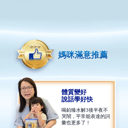
媽咪滿意推薦
體質變好
說話學好快
喝鉑臻水解3後半夜不
哭鬧，平常能表達的詞
彙也更多了！