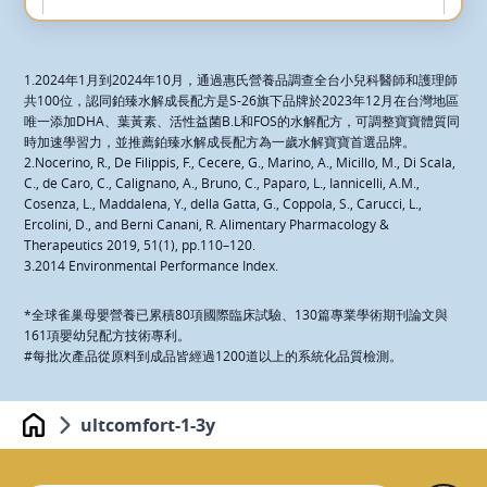
大樹嘉義大林
嘉義縣大林鎮祥和路192號
1.2024年1月到2024年10月，通過惠氏營養品調查全台小兒科醫師和護理師
05-2641800
共100位，認同鉑臻水解成長配方是S-26旗下品牌於2023年12月在台灣地區
唯一添加DHA、葉黃素、活性益菌B.L和FOS的水解配方，可調整寶寶體質同
顯示在地圖上
時加速學習力，並推薦鉑臻水解成長配方為一歲水解寶寶首選品牌。
2.Nocerino, R., De Filippis, F., Cecere, G., Marino, A., Micillo, M., Di Scala,
規劃路線
C., de Caro, C., Calignano, A., Bruno, C., Paparo, L., Iannicelli, A.M.,
Cosenza, L., Maddalena, Y., della Gatta, G., Coppola, S., Carucci, L.,
Ercolini, D., and Berni Canani, R. Alimentary Pharmacology &
Therapeutics 2019, 51(1), pp.110–120.
大樹斗六雲林
3.2014 Environmental Performance Index.
雲林縣斗六市雲林路2段113號
*全球雀巢母嬰營養已累積80項國際臨床試驗、130篇專業學術期刊論文與
05-5372300
161項嬰幼兒配方技術專利。
#每批次產品從原料到成品皆經過1200道以上的系統化品質檢測。
顯示在地圖上
規劃路線
ultcomfort-1-3y
Home