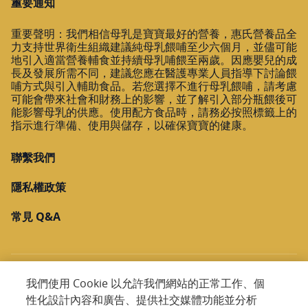
大樹民雄建國
重要通知
嘉義縣民雄鄉建國路一段117號
重要聲明：我們相信母乳是寶寶最好的營養，惠氏營養品全
05-2264566
力支持世界衛生組織建議純母乳餵哺至少六個月，並儘可能
地引入適當營養輔食並持續母乳哺餵至兩歲。因應嬰兒的成
顯示在地圖上
長及發展所需不同，建議您應在醫護專業人員指導下討論餵
哺方式與引入輔助食品。若您選擇不進行母乳餵哺，請考慮
可能會帶來社會和財務上的影響，並了解引入部分瓶餵後可
規劃路線
能影響母乳的供應。使用配方食品時，請務必按照標籤上的
指示進行準備、使用與儲存，以確保寶寶的健康。
大樹民雄頭橋
聯繫我們
嘉義縣民雄鄉建國路3段176號
隱私權政策
05-2210650
常見 Q&A
顯示在地圖上
規劃路線
我們使用 Cookie 以允許我們網站的正常工作、個
性化設計內容和廣告、提供社交媒體功能並分析
大樹嘉義民權
Copyright @ 2026 Nestlé. All rights reservead.