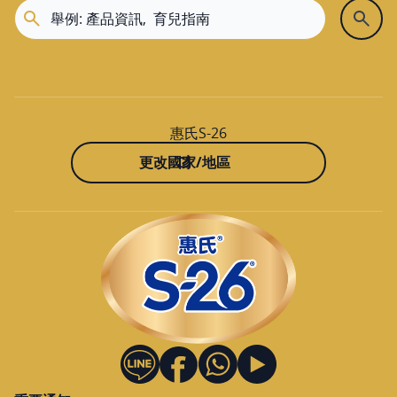
大樹斗南南昌
雲林縣斗南鎮南昌路112號
05-5960102
顯示在地圖上
惠氏S-26
規劃路線
更改國家/地區
大樹斗六西平
雲林縣斗六市西平路196號
05-5360234
顯示在地圖上
規劃路線