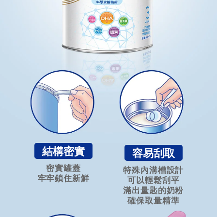
結構密實
容易刮取
密實罐蓋
特殊內溝槽設計
牢牢鎖住新鮮
可以輕鬆刮平
滿出量匙的奶粉
確保取量精準