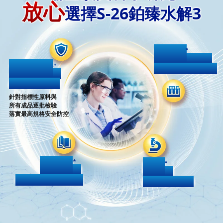
放心
放心
選擇S-26鉑臻水解3
選擇S-26鉑臻水解3
161
161
*
項專利
項專利
1200
1200
嬰幼兒配方技術
嬰幼兒配方技術
#
道
道
產品品質檢測
產品品質檢測
針對指標性原料與
所有成品逐批檢驗
落實最高規格安全防控
130
130
80
80
*
*
篇
篇
項
項
專業學術期刊論文
專業學術期刊論文
國際臨床試驗
國際臨床試驗