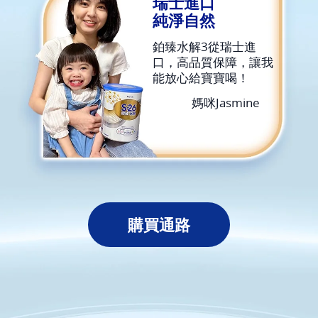
瑞士進口
純淨自然
鉑臻水解3從瑞士進
口，高品質保障，讓我
能放心給寶寶喝！
媽咪Jasmine
購買通路