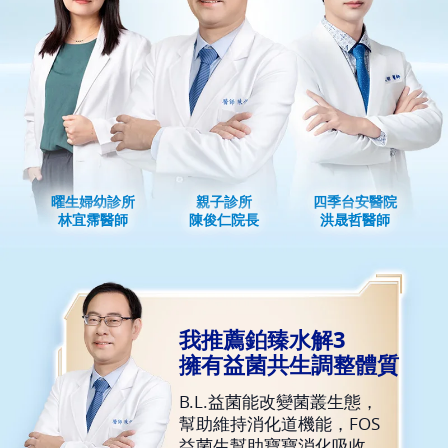
曜生婦幼診所
親子診所
四季台安醫院
林宜霈醫師
陳俊仁院長
洪晟哲醫師
我推薦鉑臻水解3
擁有益菌共生調整體質
B.L.益菌能改變菌叢生態，
幫助維持消化道機能，FOS
益菌生幫助寶寶消化吸收。