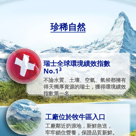
珍稀自然
瑞士全球環境績效指數
3
No.1
不論水質、土壤、空氣、氣候都擁有
得天獨厚資源的瑞士，獲得環境績效
指數
第一名。
工廠位於牧牛區入口
工廠鄰近奶源地，新鮮急送，
牢牢鎖住營養
，保證品質
新鮮。