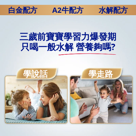
白金配方
A2牛配方
水解配方
三歲前寶寶學習力爆發期
只喝一般水解 營養夠嗎?
學說話
學走路