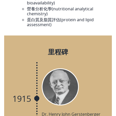
bioavailability)
營養分析化學(nutritional analytical
chemistry)
蛋白質及脂質評估(protein and lipid
assessment)
里程碑
1915
Dr. Henry John Gerstenberger