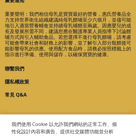
重要通知
重要聲明：我們相信母乳是寶寶最好的營養，惠氏營養品全
力支持世界衛生組織建議純母乳餵哺至少六個月，並儘可能
地引入適當營養輔食並持續母乳哺餵至兩歲。因應嬰兒的成
長及發展所需不同，建議您應在醫護專業人員指導下討論餵
哺方式與引入輔助食品。若您選擇不進行母乳餵哺，請考慮
可能會帶來社會和財務上的影響，並了解引入部分瓶餵後可
能影響母乳的供應。使用配方食品時，請務必按照標籤上的
指示進行準備、使用與儲存，以確保寶寶的健康。
聯繫我們
隱私權政策
常見 Q&A
我們使用 Cookie 以允許我們網站的正常工作、個
性化設計內容和廣告、提供社交媒體功能並分析
Copyright @ 2026 Nestlé. All rights reservead.