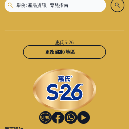
惠氏S-26
更改國家/地區