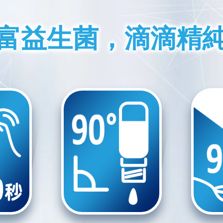
富益生菌
富益生菌
，
，
滴滴精
滴滴精