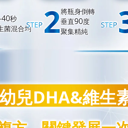
2
2
將瓶身倒轉
-40
秒
90
垂直
度
STEP
STEP
STEP
STEP
生菌混合均
聚集精純
幼兒DHA&維生
複方
複方
，
，
關鍵發展一
關鍵發展一