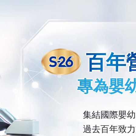
百年
專為嬰
集結國際嬰
過去百年致