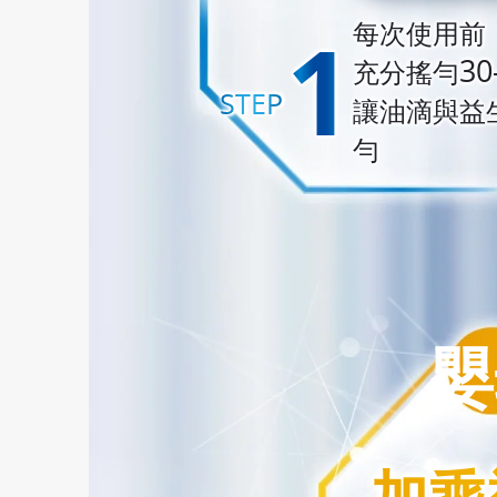
1
1
每次使用前
30
充分搖勻
STEP
STEP
讓油滴與益
勻
嬰
加乘
加乘