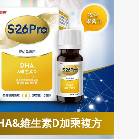
統合
學習力
HA&維生素D加乘複方