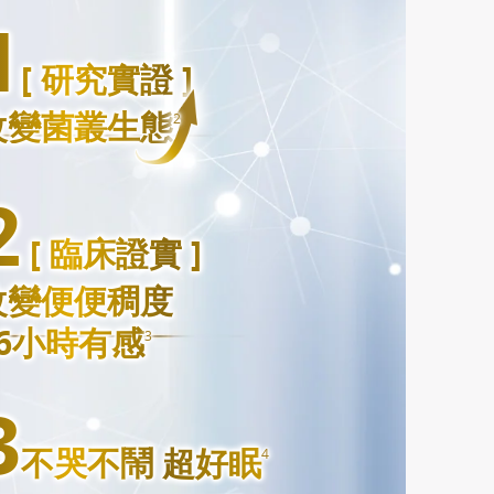
1
1
[ 研究實證 ]
[ 研究實證 ]
改變菌叢生態
改變菌叢生態
2
2
2
2
[ 臨床證實 ]
[ 臨床證實 ]
改變便便稠度
改變便便稠度
6
6
小時有感
小時有感
3
3
3
3
不哭不鬧 超好眠
不哭不鬧 超好眠
4
4