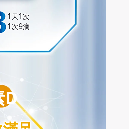
3
3
1
1
天
次
1
9
次
滴
素D
次滿足
次滿足