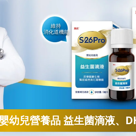
維持
消化道機能
計嬰幼兒營養品
益生菌滴液、D