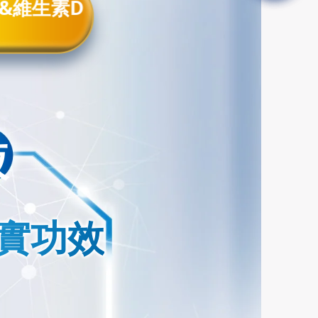
 &維生素D
液
證實功效