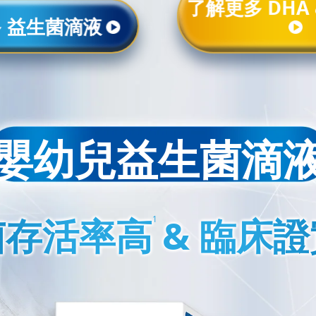
了解更多
DHA
多
益生菌滴液
嬰幼兒益生菌滴
菌存活率高
& 臨床
1