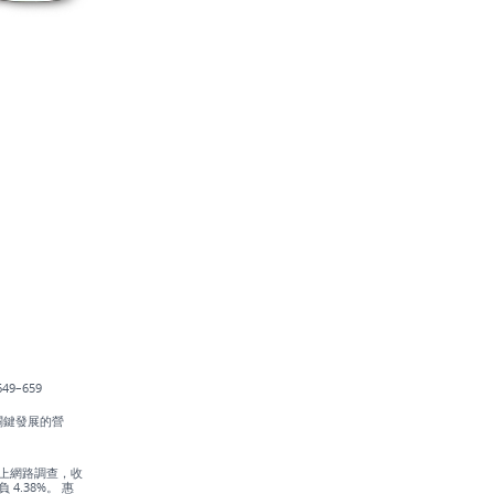
 649–659
絡關鍵發展的營
行線上網路調查，收
.38%。 惠