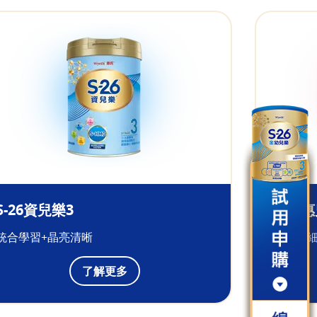
S-26資兒樂3
S-26
統合學習+晶亮清晰
看得仔細
了解更多