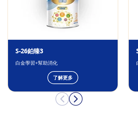
S-26鉑臻3
白金學習+幫助消化
了解更多