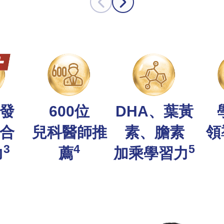
發
600位
DHA、葉黃
合
兒科醫師推
素、膽素
領
3
4
5
力
薦
加乘學習力