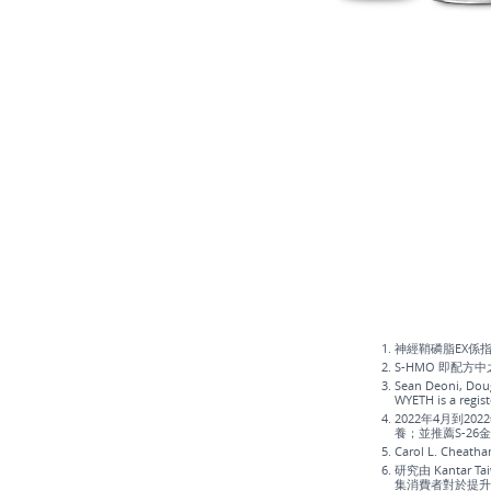
神經鞘磷脂EX係指
S-HMO 即配方中之
Sean Deoni, Doug
WYETH is a regis
2022年4月到2
養；並推薦S-26金
Carol L. Cheatha
研究由 Kantar
集消費者對於提升