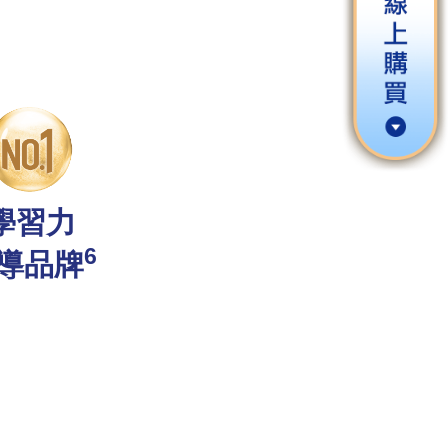
學習力
6
導品牌