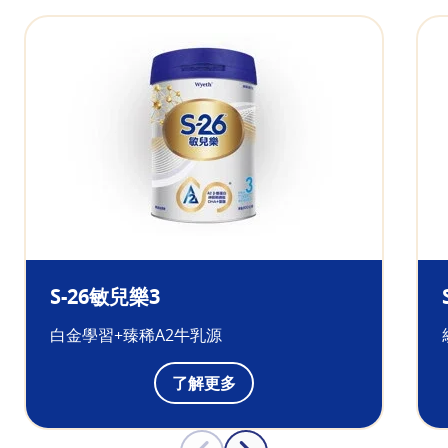
S-26敏兒樂3
白金學習+臻稀A2牛乳源
了解更多