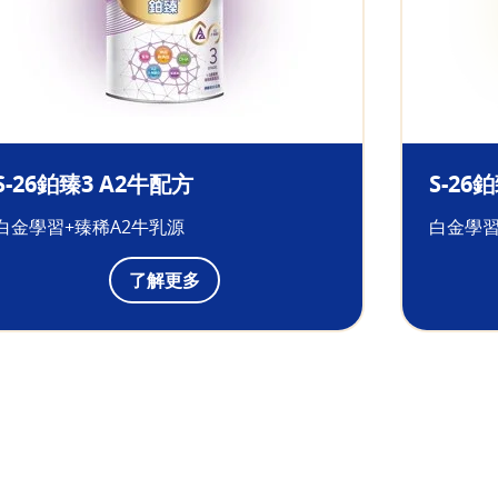
S-26鉑臻3 A2牛配方
S-26
白金學習+臻稀A2牛乳源
白金學習
了解更多