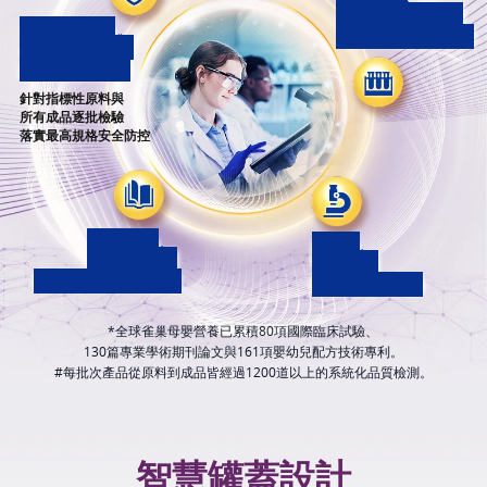
161
161
*
項專利
項專利
1200
1200
嬰幼兒配方技術
嬰幼兒配方技術
#
道
道
產品品質檢測
產品品質檢測
針對指標性原料與
所有成品逐批檢驗
落實最高規格安全防控
130
130
80
80
*
*
篇
篇
項
項
專業學術期刊論文
專業學術期刊論文
國際臨床試驗
國際臨床試驗
*全球雀巢母嬰營養已累積80項國際臨床試驗、
130篇專業學術期刊論文與161項嬰幼兒配方技術專利。
#每批次產品從原料到成品皆經過1200道以上的系統化品質檢測。
智慧罐蓋設計