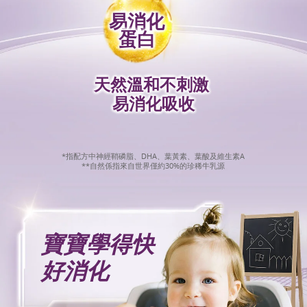
易消化
蛋白
天然溫和不刺激
易消化吸收
*指配方中神經鞘磷脂、DHA、葉黃素、葉酸及維生素A
**自然係指來自世界僅約30%的珍稀牛乳源
寶寶學得快
好消化