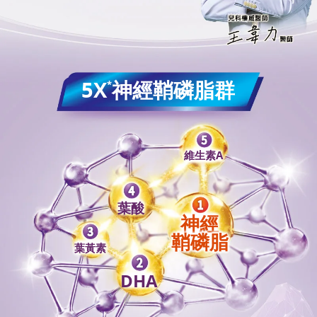
5X
神經鞘磷脂群
*
維生素A
葉酸
神經
鞘磷脂
葉黃素
DHA