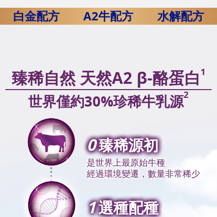
白金配方
A2牛配方
水解配方
1
臻稀自然 天然A2 β-酪蛋白
2
世界僅約30%珍稀牛乳源
0
臻稀源初
是世界上最原始牛種
經過環境變遷，數量非常稀少
1
選種配種