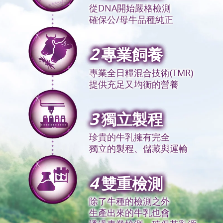
從DNA開始嚴格檢測
確保公/母牛品種純正
2
專業飼養
專業全日糧混合技術(TMR)
提供充足又均衡的營養
3
獨立製程
珍貴的牛乳擁有完全
獨立的製程、儲藏與運輸
4
雙重檢測
除了牛種的檢測之外
生產出來的牛乳也會