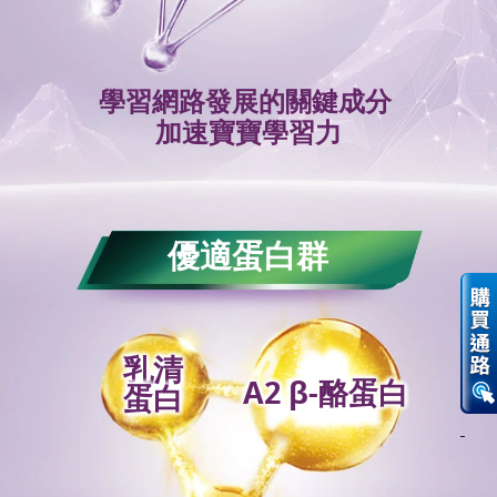
學習網路發展的關鍵成分
加速寶寶學習力
優適蛋白群
乳清
A2 β-酪蛋白
蛋白