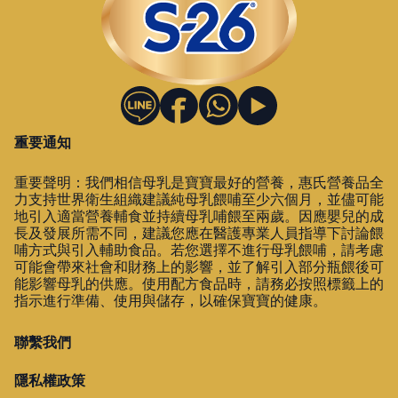
雲林縣斗南鎮南昌路112號
05-5960102
顯示在地圖上
規劃路線
重要通知
大樹斗六西平
重要聲明：我們相信母乳是寶寶最好的營養，惠氏營養品全
力支持世界衛生組織建議純母乳餵哺至少六個月，並儘可能
雲林縣斗六市西平路196號
地引入適當營養輔食並持續母乳哺餵至兩歲。因應嬰兒的成
05-5360234
長及發展所需不同，建議您應在醫護專業人員指導下討論餵
哺方式與引入輔助食品。若您選擇不進行母乳餵哺，請考慮
顯示在地圖上
可能會帶來社會和財務上的影響，並了解引入部分瓶餵後可
能影響母乳的供應。使用配方食品時，請務必按照標籤上的
指示進行準備、使用與儲存，以確保寶寶的健康。
規劃路線
聯繫我們
大樹民雄建國
隱私權政策
嘉義縣民雄鄉建國路一段117號