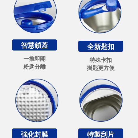
智慧鎖蓋
全新匙扣
一推即開
特殊卡扣
粉匙分離
掛匙更方便
強化封膜
特製刮片