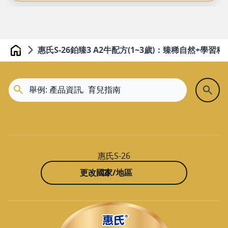
嘉義縣大林鎮祥和路192號
05-2641800
顯示在地圖上
惠氏S-26鉑臻3 A2牛配方(1~3歲)：臻稀自然+學習科
Home
規劃路線
大樹斗六雲林
雲林縣斗六市雲林路2段113號
05-5372300
惠氏S-26
顯示在地圖上
更改國家/地區
規劃路線
大樹斗南南昌