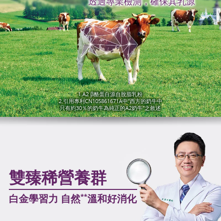
透過專業檢測，確保其乳源
1.A2 β酪蛋白源自脫脂乳粉
2.引用專利CN105861671A中"西方的奶牛中
只有約30％的奶牛為純正的A2奶牛"之敘述
雙臻稀營養群
白金學習力 自然
溫和好消化
**