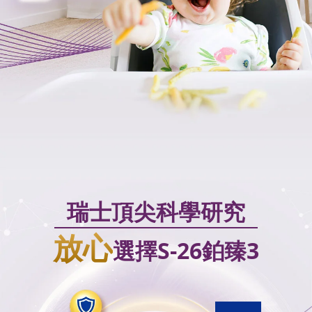
瑞士頂尖科學研究
放心
選擇S-26鉑臻3