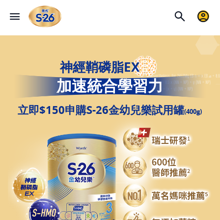
神經鞘磷脂EX
加速統合學習力
立即$150申購S-26金幼兒樂試用罐
(400g)