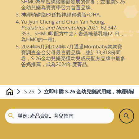
SHMO為學習網絡關鍵發展的營養；並推薦S-26
金幼兒樂為寶寶學習力首選品牌。
神經鞘磷脂EX係指神經鞘磷脂+DHA。
Yu-Jyun Cheng and Chun-Yan Yeung.
Pediatrics and Neonatology
2021; 62:347-
353。SHMO即配方中之2-岩藻糖基乳糖(2'-FL，
為HMO的一種)。
2024年6月到2024年7月通過Mombaby媽媽寶
寶調查全台父母最喜愛品牌，總計33,818份問
卷，S-26金幼兒樂榮獲幼兒成長配方品牌中最多
爸媽推薦，成為2024年度菁品。
S-26
立即申購 S-26 金幼兒樂試用罐，神經鞘磷
Home