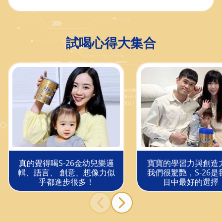
試喝心得大集合
真的覺得喝S-26金幼兒樂邏
寶寶的學習力與創造
輯、語言、 創意、想像力似
我們很驚艷，S-26是
乎都進步很多！
目中最好的選擇