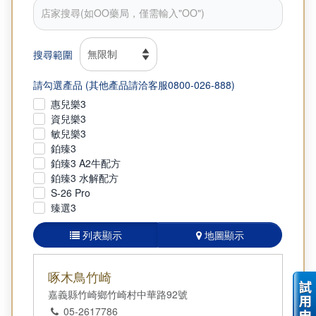
搜尋範圍
請勾選產品 (其他產品請洽客服0800-026-888)
惠兒樂3
資兒樂3
敏兒樂3
鉑臻3
鉑臻3 A2牛配方
鉑臻3 水解配方
S-26 Pro
臻選3
列表顯示
地圖顯示
啄木鳥竹崎
嘉義縣竹崎鄉竹崎村中華路92號
05-2617786