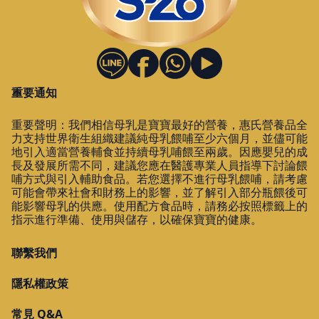
顯示在地圖上
規劃路線
重要通知
大樹嘉義大林
嘉義縣大林鎮祥和路192號
重要聲明：我們相信母乳是寶寶最好的營養，惠氏營養品全
05-2641800
力支持世界衛生組織建議純母乳餵哺至少六個月，並儘可能
地引入適當營養輔食並持續母乳哺餵至兩歲。因應嬰兒的成
顯示在地圖上
長及發展所需不同，建議您應在醫護專業人員指導下討論餵
哺方式與引入輔助食品。若您選擇不進行母乳餵哺，請考慮
可能會帶來社會和財務上的影響，並了解引入部分瓶餵後可
規劃路線
能影響母乳的供應。使用配方食品時，請務必按照標籤上的
指示進行準備、使用與儲存，以確保寶寶的健康。
大樹斗六雲林
聯繫我們
雲林縣斗六市雲林路2段113號
隱私權政策
05-5372300
常見 Q&A