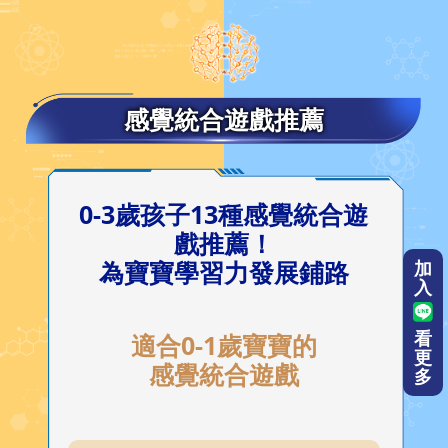
感覺統合遊戲推薦
0-3歲孩子13種感覺統合遊
戲推薦！
加
為寶寶學習力發展鋪路
入
看
適合0-1歲寶寶的
更
感覺統合遊戲
多