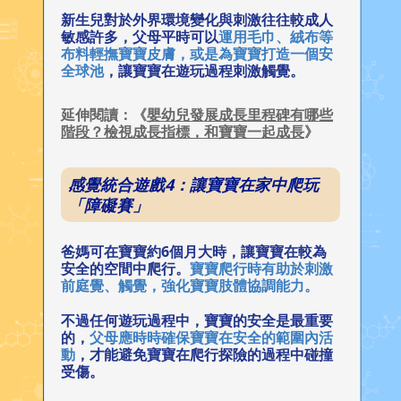
新生兒對於外界環境變化與刺激往往較成人
敏感許多，父母平時可以
運用毛巾、絨布等
布料輕撫寶寶皮膚，或是為寶寶打造一個安
全球池
，讓寶寶在遊玩過程刺激觸覺。
延伸閱讀：《
嬰幼兒發展成長里程碑有哪些
階段？檢視成長指標，和寶寶一起成長
》
感覺統合遊戲4：讓寶寶在家中爬玩
「障礙賽」
爸媽可在寶寶約6個月大時，讓寶寶在較為
安全的空間中爬行。
寶寶爬行時有助於刺激
前庭覺、觸覺，強化寶寶肢體協調能力。
不過任何遊玩過程中，寶寶的安全是最重要
的，
父母應時時確保寶寶在安全的範圍內活
動
，才能避免寶寶在爬行探險的過程中碰撞
受傷。