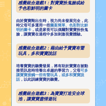
感覺統合遊戲1：對寶寶扮鬼臉或給
予色彩鮮明的圖卡
由於寶寶剛出生時，視力尚未發展完全，此
時父母可多運用一些
圖案簡單、色彩對比鮮
明的圖卡
，或是家長可以偶爾對寶寶扮扮鬼
臉，讓寶寶在過程中多加刺激視覺體驗。
感覺統合遊戲2：藉由給予寶寶有聲
玩具，多和寶寶說話
培養寶寶的聽覺發展，將有助於寶寶在被動
接受訊息時培養出卓越的學習力，父母
可多
讓寶寶接觸一些有聲玩具，或多和寶寶說
話
，以此訓練寶寶的聽覺。
感覺統合遊戲3：為寶寶打造安全球
池，讓寶寶盡情遊玩