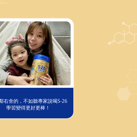
鄰右舍的，不如聽專家說喝S-26
學習變得更好更棒！