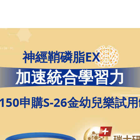
神經鞘磷脂EX
加速統合學習力
150申購S-26金幼兒樂試