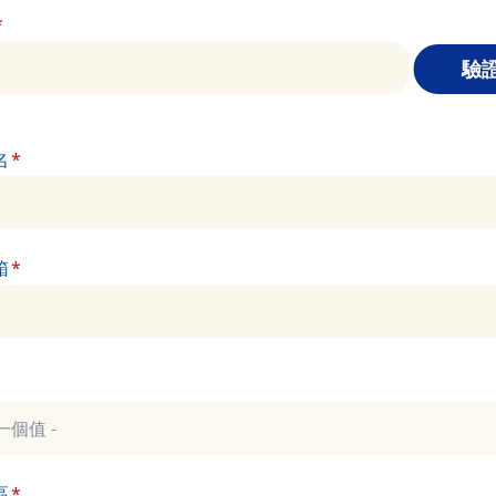
名
箱
區