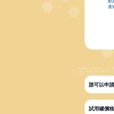
動
通
誰可以申請 
試用罐價