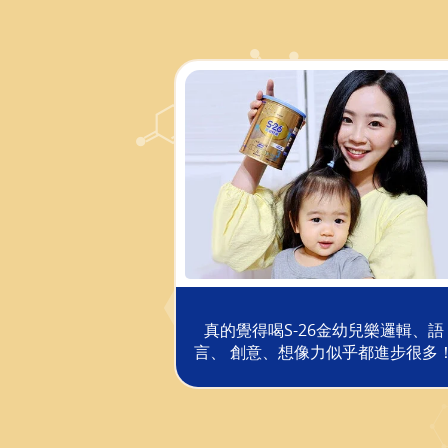
真的覺得喝S-26金幼兒樂邏輯、語
言、 創意、想像力似乎都進步很多