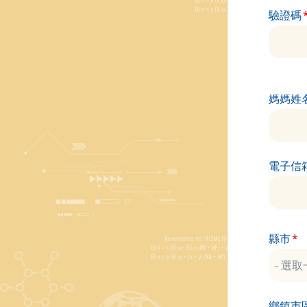
驗證碼
媽媽姓
電子信
縣市
鄉鎮市