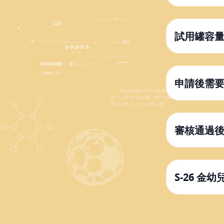
試用罐容
申請後需
審核通過
S-26 金