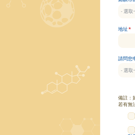
地址
請問您
備註：如
若有無
我
申