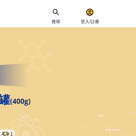
搜尋
登入/註冊
手機
用罐
(400g)